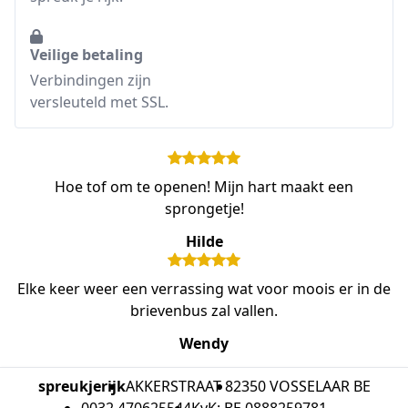
Veilige betaling
Verbindingen zijn
versleuteld met SSL.
Hoe tof om te openen! Mijn hart maakt een
sprongetje!
Hilde
Elke keer weer een verrassing wat voor moois er in de
brievenbus zal vallen.
Wendy
spreukjerijk
AKKERSTRAAT 8
2350 VOSSELAAR BE
0032 470625544
KvK: BE 0888259781